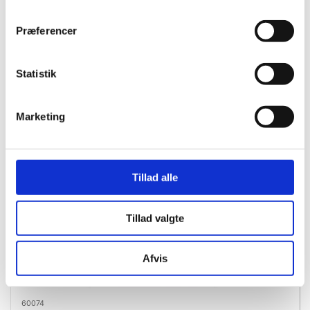
60072
Havrekerner Glutenfri 650 g Øko
Præferencer
Statistik
Marketing
Tillad alle
Tillad valgte
Afvis
ØKOLOGISK
GLUTENFRI
BESTILLINGSVARE
60074