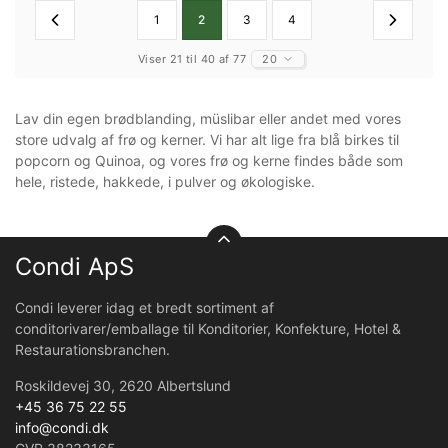
1
2
3
4
Viser 21 til 40 af 77
20
Lav din egen brødblanding, müslibar eller andet med vores
store udvalg af frø og kerner. Vi har alt lige fra blå birkes til
popcorn og Quinoa, og vores frø og kerne findes både som
hele, ristede, hakkede, i pulver og økologiske.
Condi ApS
Condi leverer idag et bredt sortiment af
conditorivarer/emballage til Konditorier, Konfekture, Hotel &
Restaurationsbranchen.
Roskildevej 30, 2620 Albertslund
+45 36 75 22 55
info@condi.dk