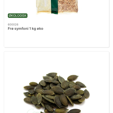
ØKOLOGISK
600026
Frø symfoni 1 kg øko