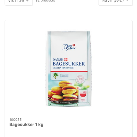
Vis filtre
Navn (A-Z)
92 products
100085
Bagesukker 1 kg