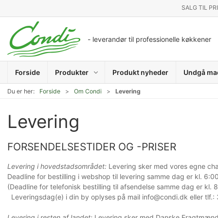
SALG TIL PR
- leverandør til professionelle køkkener
Forside
Produkter
Produkt nyheder
Undgå ma
Du er her:
Forside
Om Condi
Levering
Levering
FORSENDELSESTIDER OG -PRISER
Levering i hovedstadsområdet:
Levering sker med vores egne cha
Deadline for bestilling i webshop til levering samme dag er kl. 6:00
(Deadline for telefonisk bestilling til afsendelse samme dag er kl. 
Leveringsdag(e) i din by oplyses på mail info@condi.dk eller tlf.
Levering i resten af landet:
Levering sker med Danske Fragtmænd 