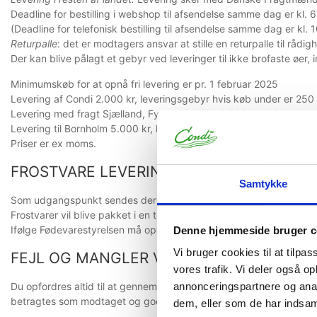
Deadline for bestilling i webshop til afsendelse samme dag er kl. 6
(Deadline for telefonisk bestilling til afsendelse samme dag er kl. 
Returpalle
: det er modtagers ansvar at stille en returpalle til rå
Der kan blive pålagt et gebyr ved leveringer til ikke brofaste øer, 
Minimumskøb for at opnå fri levering er pr. 1 februar 2025
Levering af Condi 2.000 kr, leveringsgebyr hvis køb under er 250 
Levering med fragt Sjælland, Fyn og Jylland 4.000 kr, hvis køb un
Levering til Bornholm 5.000 kr, hvis køb under tillægges fragten.
Priser er ex moms.
FROSTVARE LEVERING
Samtykke
Som udgangspunkt sendes der ikke køle/frostvarer med fragtmand. 
Frostvarer vil blive pakket i en termokasse som bliver faktureret ti
Ifølge Fødevarestyrelsen må optøede frostvarer ikke genfryses, og 
Denne hjemmeside bruger c
Vi bruger cookies til at tilpas
FEJL OG MANGLER VED MODTAGELSE
vores trafik. Vi deler også 
Du opfordres altid til at gennemgå følgesedler ved levering. Er der
annonceringspartnere og anal
betragtes som modtaget og godkendt.
dem, eller som de har indsaml