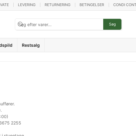
IVATE
LEVERING
RETURNERING
BETINGELSER
CONDI CONT
Søg
dspild
Restsalg
uffører.
.
8:00)
: 3675 2255
i stueetage.