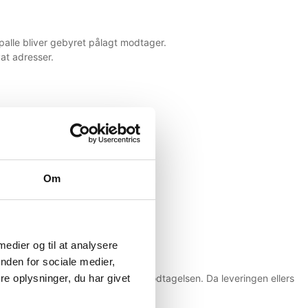
rpalle bliver gebyret pålagt modtager.
vat adresser.
Om
.
er til modtager.
 medier og til at analysere
nden for sociale medier,
til Condi inden for 24 timer efter modtagelsen. Da leveringen ellers
e oplysninger, du har givet