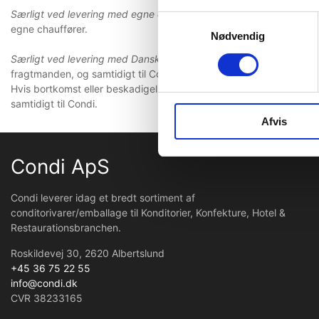
Særligt ved levering med egne chauffører:
Eventuelle fejl og mang
Samtykkevalg
egne chauffører.
Nødvendig
Særligt ved levering med Danske Fragtmænd:
Eventuelle indsigels
fragtmanden, og samtidigt til Condi.
Hvis bortkomst eller beskadigelse ikke er synlig, skal indsigelse s
samtidigt til Condi.
Afvis
Condi ApS
Condi leverer idag et bredt sortiment af
conditorivarer/emballage til Konditorier, Konfekture, Hotel &
Restaurationsbranchen.
Roskildevej 30, 2620 Albertslund
+45 36 75 22 55
info@condi.dk
CVR 38233165