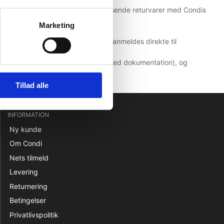
e aftale er det ligeledes muligt at sende returvarer med Condis
Marketing
ller beskadigelse, der er synlige, anmeldes direkte til
riftligt direkte til fragtmanden (billed dokumentation), og
Tillad alle
INFORMATION
Ny kunde
Om Condi
Nets tilmeld
Levering
Returnering
Betingelser
Privatlivspolitik