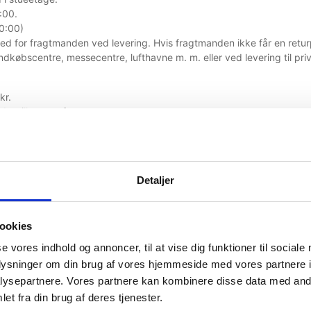
:00.
10:00)
dighed for fragtmanden ved levering. Hvis fragtmanden ikke får en retu
indkøbscentre, messecentre, lufthavne m. m. eller ved levering til pri
kr.
der tillægges fragten.
Detaljer
Bestilles der køle/frostvarer overgår produktansvaret til modtager
l kunden. Der vil være mulighed for at det er optøet når leveringen sk
vil derfor blive betragtet som kølevarer.
ookies
se vores indhold og annoncer, til at vise dig funktioner til sociale
oplysninger om din brug af vores hjemmeside med vores partnere i
 opstået fejl eller mangler ved levering, skal der rettes henvendelse 
ysepartnere. Vores partnere kan kombinere disse data med andr
et fra din brug af deres tjenester.