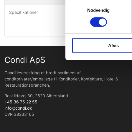
Opbevares 
Samtykkevalg
Faldtal: 25
Nødvendig
Specifikationer
Afvis
Condi ApS
Condi leverer idag et bredt sortiment af
conditorivarer/emballage til Konditorier, Konfekture, Hotel &
Restaurationsbranchen.
Roskildevej 30, 2620 Albertslund
+45 36 75 22 55
info@condi.dk
CVR 38233165