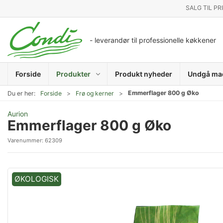
SALG TIL PR
- leverandør til professionelle køkkener
Forside
Produkter
Produkt nyheder
Undgå ma
Emmerflager 800 g Øko
Du er her:
Forside
Frø og kerner
Aurion
Emmerflager 800 g Øko
Varenummer:
62309
ØKOLOGISK