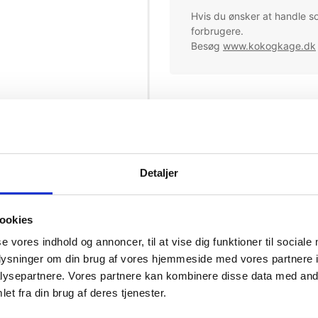
Hvis du ønsker at handle s
forbrugere.
Besøg
www.kokogkage.dk
Bestillingsvare
Mere information
Ingredienser
Detaljer
Næringsindhold pr 100 g
Allergener
ookies
se vores indhold og annoncer, til at vise dig funktioner til sociale
oplysninger om din brug af vores hjemmeside med vores partnere i
ysepartnere. Vores partnere kan kombinere disse data med andr
et fra din brug af deres tjenester.