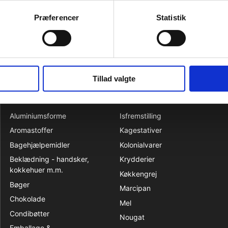
tørt og ikke for varmt beskyttet mod stærkt lugtende varer.
0
Præferencer
Statistik
Tillad valgte
KATALOG
Aluminiumsforme
Isfremstilling
Aromastoffer
Kagestativer
Bagehjælpemidler
Kolonialvarer
Beklædning - handsker,
Krydderier
kokkehuer m.m.
Køkkengrej
Bøger
Marcipan
Chokolade
Mel
Condibøtter
Nougat
Emballage &