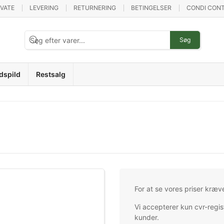
IVATE
LEVERING
RETURNERING
BETINGELSER
CONDI CONT
Søg
dspild
Restsalg
For at se vores priser kræv
Vi accepterer kun cvr-regis
kunder.