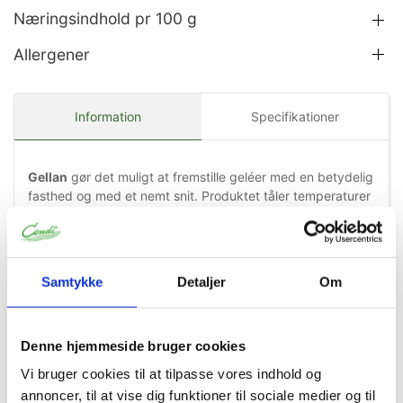
Næringsindhold pr 100 g
Allergener
Information
Specifikationer
Gellan
gør det muligt at fremstille geléer med en betydelig
fasthed og med et nemt snit. Produktet tåler temperaturer
på 70 °C, hvorfor det er særdeles velegnet til fremstilling
af varme geléer. Fremstillet som et fint pulver.
Fremgangsmåde:
Samtykke
Detaljer
Om
Opløses i vandigt medium 5-10 g/l ved rumtemperatur.
Blandingen varmes op til en temperatur på 90 ºC, under
konstant omrøring. Den hviler til dannelse af gelé.
Begrænset brug i fødevarer: Maksimal dosis i visse
Denne hjemmeside bruger cookies
fødevarer: 10 g/kg.
Vi bruger cookies til at tilpasse vores indhold og
Ingredienser:
annoncer, til at vise dig funktioner til sociale medier og til