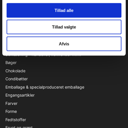
CVR 38233165
Tillad alle
KATALOG
Tillad valgte
Aluminiumsforme
Aromastoffer
Afvis
Bagehjælpemidler
Beklædning - handsker, kokkehuer m.m.
Bøger
Chokolade
Condibøtter
Emballage & specialproduceret emballage
Engangsartikler
Farver
Forme
Fedtstoffer
Frugt og grønt