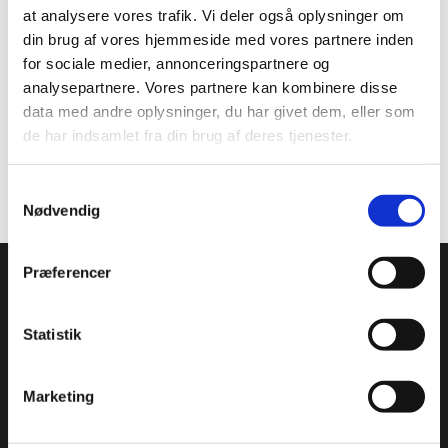
Geleringsmiddel: Gellangummi (E-418).
at analysere vores trafik. Vi deler også oplysninger om
din brug af vores hjemmeside med vores partnere inden
Opbevar køligt og tørt, (!) uden for børns rækkevidde.
for sociale medier, annonceringspartnere og
Fremgangsmåde: opløses i vandigt medium 5-10 g/L ved
analysepartnere. Vores partnere kan kombinere disse
rumtemp.
data med andre oplysninger, du har givet dem, eller som
Blandingen opvarmes til 90C under konstant omrøring.
de har indsamlet fra din brug af deres tjenester.
Hviler til geleri
Begrænset brug i fødevarer.
Dosering: iflg. Forordning 1333/2008. Ikke til detailsalg
Samtykkevalg
Nødvendig
Condi ApS
Præferencer
Condi leverer idag et bredt sortiment af
Statistik
conditorivarer/emballage til Konditorier, Konfekture, Hotel &
Restaurationsbranchen.
Roskildevej 30, 2620 Albertslund
Marketing
+45 36 75 22 55
info@condi.dk