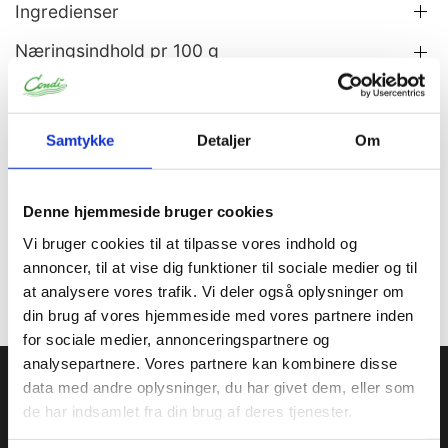
Ingredienser
Næringsindhold pr 100 g
Allergener
Samtykke
Detaljer
Om
Information
Specifikationer
Denne hjemmeside bruger cookies
Til fødevarer, kun proffesionel brug.
Vi bruger cookies til at tilpasse vores indhold og
Anvendes som sprødt overtræk på div. fødevarer.
annoncer, til at vise dig funktioner til sociale medier og til
at analysere vores trafik. Vi deler også oplysninger om
din brug af vores hjemmeside med vores partnere inden
for sociale medier, annonceringspartnere og
analysepartnere. Vores partnere kan kombinere disse
Condi ApS
data med andre oplysninger, du har givet dem, eller som
de har indsamlet fra din brug af deres tjenester.
Condi leverer idag et bredt sortiment af
conditorivarer/emballage til Konditorier, Konfekture, Hotel &