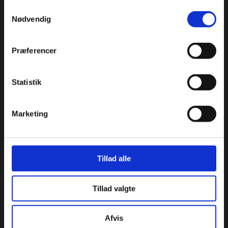
Restaurationsbranchen.
Samtykkevalg
Nødvendig
Roskildevej 30, 2620 Albertslund
+45 36 75 22 55
info@condi.dk
Præferencer
CVR 38233165
Statistik
KATALOG
Aluminiumsforme
Marketing
Aromastoffer
Bagehjælpemidler
Beklædning - handsker, kokkehuer m.m.
Tillad alle
Bøger
Chokolade
Tillad valgte
Condibøtter
Emballage & specialproduceret emballage
Afvis
Engangsartikler