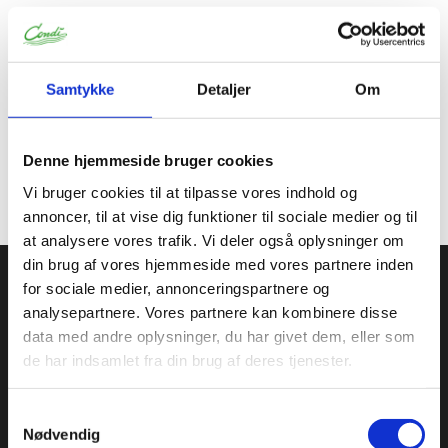
Information
Specifikationer
Samtykke
Detaljer
Om
Opbevares mellem 10-25 C. Produktet Omrøres inden
brug.
Produktet Omrøres inden brug.
Denne hjemmeside bruger cookies
Til fødevarer kun professionel brug.
Bruges til at dragere konditor varer.
Vi bruger cookies til at tilpasse vores indhold og
annoncer, til at vise dig funktioner til sociale medier og til
at analysere vores trafik. Vi deler også oplysninger om
din brug af vores hjemmeside med vores partnere inden
Condi ApS
for sociale medier, annonceringspartnere og
analysepartnere. Vores partnere kan kombinere disse
Condi leverer idag et bredt sortiment af
data med andre oplysninger, du har givet dem, eller som
conditorivarer/emballage til Konditorier, Konfekture, Hotel &
Restaurationsbranchen.
de har indsamlet fra din brug af deres tjenester.
Roskildevej 30, 2620 Albertslund
Samtykkevalg
+45 36 75 22 55
Nødvendig
info@condi.dk