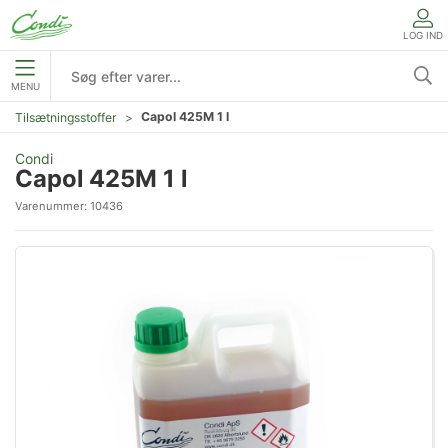
LOG IND
MENU
Capol 425M 1 l
Tilsætningsstoffer
Condi
Capol 425M 1 l
Varenummer:
10436