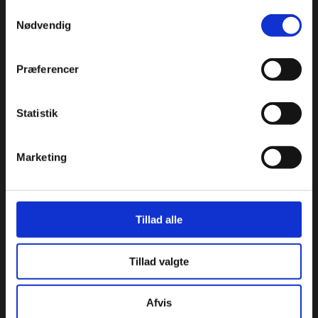
Restaurationsbranchen.
Samtykkevalg
Nødvendig
Roskildevej 30, 2620 Albertslund
+45 36 75 22 55
info@condi.dk
Præferencer
CVR 38233165
Statistik
KATALOG
Aluminiumsforme
Marketing
Aromastoffer
Bagehjælpemidler
Beklædning - handsker, kokkehuer m.m.
Tillad alle
Bøger
Chokolade
Tillad valgte
Condibøtter
Emballage & specialproduceret emballage
Afvis
Engangsartikler