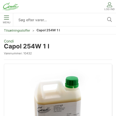
LOG IND
MENU
Capol 254W 1 l
Tilsætningsstoffer
Condi
Capol 254W 1 l
Varenummer:
10432