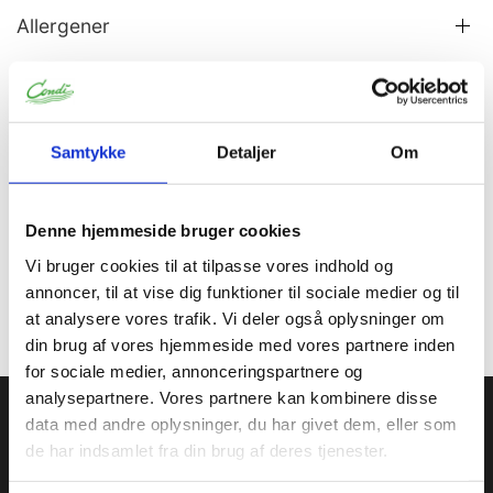
Allergener
Information
Specifikationer
Samtykke
Detaljer
Om
Glansmiddel til konfekture. Til hvid chokolade og yoghurt
TIL FØDEVARE i begrænset anvendelse. Skal omrystes før
brug.
Denne hjemmeside bruger cookies
Anvend Capol 425 M for at for at forsegle Capol 254W og
Vi bruger cookies til at tilpasse vores indhold og
beskytte
annoncer, til at vise dig funktioner til sociale medier og til
overfladen mod fugtighed.
Opbevaring: 5C. tørt og mørkt.
at analysere vores trafik. Vi deler også oplysninger om
din brug af vores hjemmeside med vores partnere inden
for sociale medier, annonceringspartnere og
analysepartnere. Vores partnere kan kombinere disse
Condi ApS
data med andre oplysninger, du har givet dem, eller som
de har indsamlet fra din brug af deres tjenester.
Condi leverer idag et bredt sortiment af
conditorivarer/emballage til Konditorier, Konfekture, Hotel &