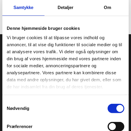
Samtykke
Detaljer
Om
Toldtarif nr.
95059000
Denne hjemmeside bruger cookies
Vi bruger cookies til at tilpasse vores indhold og
Condi ApS
annoncer, til at vise dig funktioner til sociale medier og til
at analysere vores trafik. Vi deler også oplysninger om
Condi leverer idag et bredt sortiment af
din brug af vores hjemmeside med vores partnere inden
conditorivarer/emballage til Konditorier, Konfekture, Hotel &
for sociale medier, annonceringspartnere og
Restaurationsbranchen.
analysepartnere. Vores partnere kan kombinere disse
Roskildevej 30, 2620 Albertslund
data med andre oplysninger, du har givet dem, eller som
+45 36 75 22 55
de har indsamlet fra din brug af deres tjenester.
info@condi.dk
CVR 38233165
Samtykkevalg
Nødvendig
KATALOG
Aluminiumsforme
Præferencer