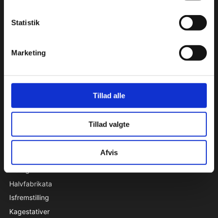
Aromastoffer
Bagehjælpemidler
Statistik
Beklædning - handsker, kokkehuer m.m.
Bøger
Marketing
Chokolade
Condibøtter
Emballage & specialproduceret emballage
Tillad alle
Engangsartikler
Farver
Tillad valgte
Forme
Fedtstoffer
Afvis
Frugt og grønt
Frø og kerner
Halvfabrikata
Isfremstilling
Kagestativer