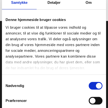
Samtykke
Detaljer
Om
Toldtarif nr.
95059000
Denne hjemmeside bruger cookies
Condi ApS
Vi bruger cookies til at tilpasse vores indhold og
annoncer, til at vise dig funktioner til sociale medier og til
Condi leverer idag et bredt sortiment af
at analysere vores trafik. Vi deler også oplysninger om
conditorivarer/emballage til Konditorier, Konfekture, Hotel &
din brug af vores hjemmeside med vores partnere inden
Restaurationsbranchen.
for sociale medier, annonceringspartnere og
analysepartnere. Vores partnere kan kombinere disse
Roskildevej 30, 2620 Albertslund
+45 36 75 22 55
data med andre oplysninger, du har givet dem, eller som
info@condi.dk
de har indsamlet fra din brug af deres tjenester.
CVR 38233165
Samtykkevalg
Nødvendig
KATALOG
Aluminiumsforme
Præferencer
Aromastoffer