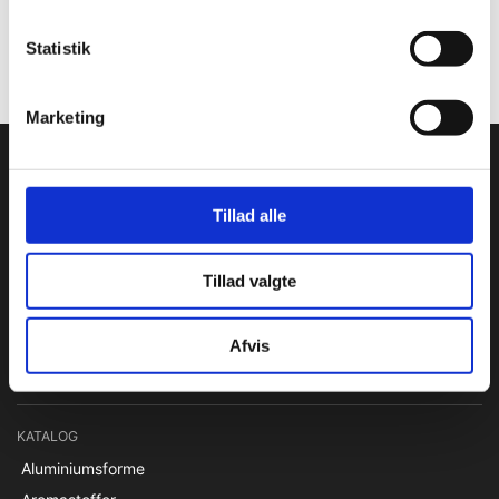
og måtten er som ny igen.
Statistik
Undgå at bruge skarpe genstande i måtten.
Marketing
Condi ApS
Condi leverer idag et bredt sortiment af
Tillad alle
conditorivarer/emballage til Konditorier, Konfekture, Hotel &
Restaurationsbranchen.
Tillad valgte
Roskildevej 30, 2620 Albertslund
+45 36 75 22 55
info@condi.dk
Afvis
CVR 38233165
KATALOG
Aluminiumsforme