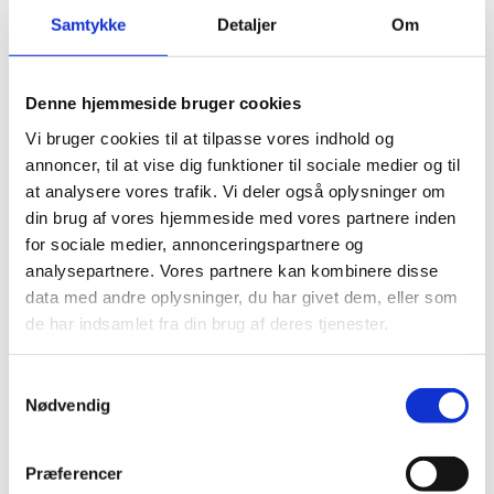
Samtykke
Detaljer
Om
Denne hjemmeside bruger cookies
Vi bruger cookies til at tilpasse vores indhold og
annoncer, til at vise dig funktioner til sociale medier og til
at analysere vores trafik. Vi deler også oplysninger om
din brug af vores hjemmeside med vores partnere inden
for sociale medier, annonceringspartnere og
Anvendelse:
analysepartnere. Vores partnere kan kombinere disse
o
o
Bagemåtten tåler temperaturer fra -40
C til +250
C, og er
data med andre oplysninger, du har givet dem, eller som
således bages, fryses og tåler endvidere både
de har indsamlet fra din brug af deres tjenester.
mikrobølgeovn og opvaskemaskine. Kan anvendes i ovnen
på rist eller perforeret bageplade.
Samtykkevalg
Rengøring:
Nødvendig
Under rindende vand, eller i opvaskemaskine med mildt
opvaskemiddel.
Løbende vedligeholdelse efter behov, 10-20 minutter i
Præferencer
kogende vand. Derved åbnes og renses porerne i silikonen