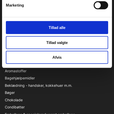
Condi leverer idag et bredt sortiment af
Marketing
conditorivarer/emballage til Konditorier, Konfekture, Hotel &
Restaurationsbranchen.
Roskildevej 30, 2620 Albertslund
Tillad alle
+45 36 75 22 55
info@condi.dk
CVR 38233165
Tillad valgte
KATALOG
Afvis
Aluminiumsforme
Aromastoffer
Bagehjælpemidler
Beklædning - handsker, kokkehuer m.m.
Bøger
Chokolade
Condibøtter