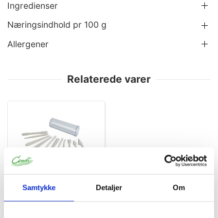
Ingredienser
Næringsindhold pr 100 g
Allergener
Relaterede varer
21169
Samtykke
Detaljer
Om
Modellerpinde PL 12 stk