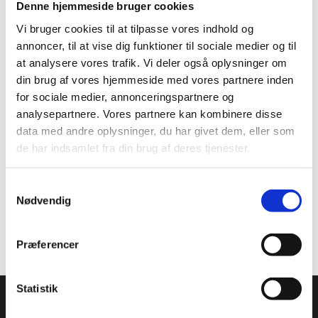
Denne hjemmeside bruger cookies
Vi bruger cookies til at tilpasse vores indhold og
annoncer, til at vise dig funktioner til sociale medier og til
at analysere vores trafik. Vi deler også oplysninger om
din brug af vores hjemmeside med vores partnere inden
for sociale medier, annonceringspartnere og
analysepartnere. Vores partnere kan kombinere disse
data med andre oplysninger, du har givet dem, eller som
Information
Specifikationer
Dokumenter
de har indsamlet fra din brug af deres tjenester.
Samtykkevalg
Opbevares tørt og køligt.
Nødvendig
Anvendes til overtræk af kager.
Præferencer
Statistik
Condi ApS