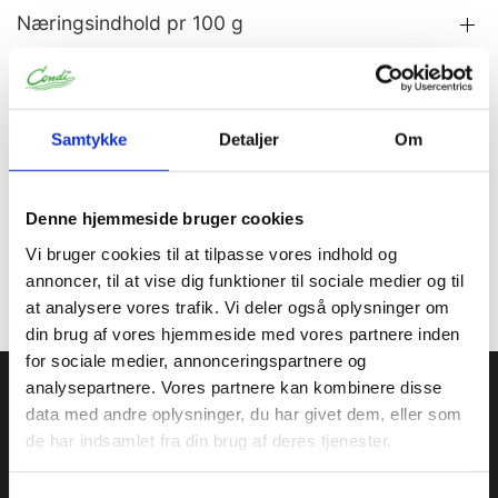
Næringsindhold pr 100 g
Allergener
Samtykke
Detaljer
Om
Information
Specifikationer
Denne hjemmeside bruger cookies
Anbefalet opbevaring mellem 5-10 C.
Til levnedsmidler- begrænset anvendelse.
Vi bruger cookies til at tilpasse vores indhold og
Vejl dosering: 3-5 % (eller gældende lovgivning)
annoncer, til at vise dig funktioner til sociale medier og til
at analysere vores trafik. Vi deler også oplysninger om
din brug af vores hjemmeside med vores partnere inden
for sociale medier, annonceringspartnere og
Condi ApS
analysepartnere. Vores partnere kan kombinere disse
data med andre oplysninger, du har givet dem, eller som
Condi leverer idag et bredt sortiment af
de har indsamlet fra din brug af deres tjenester.
conditorivarer/emballage til Konditorier, Konfekture, Hotel &
Restaurationsbranchen.