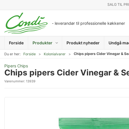
SALG TIL PR
- leverandør til professionelle køkkener
Forside
Produkter
Produkt nyheder
Undgå ma
Chips pipers Cider Vinegar & Se
Du er her:
Forside
Kolonialvarer
Pipers Chips
Chips pipers Cider Vinegar & S
Varenummer:
13939