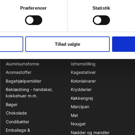
se:
Danmark
Præferencer
Statistik
nr.
20052020
Tillad valgte
KATALOG
Aluminiumsforme
Isfremstilling
Aromastoffer
Kagestativer
Bagehjælpemidler
Kolonialvarer
Beklædning - handsker,
Krydderier
kokkehuer m.m.
Køkkengrej
Bøger
Marcipan
Chokolade
Mel
Condibøtter
Nougat
Emballage &
Nødder og mandler