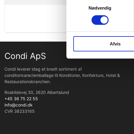
Samtykkevalg
Oprindel
Nødvendig
Toldtarif 
Afvis
Condi ApS
Condi leverer idag et bredt sortiment af
conditorivarer/emballage til Konditorier, Konfekture, Hotel &
Restaurationsbranchen.
Roskildevej 30, 2620 Albertslund
+45 36 75 22 55
info@condi.dk
CVR 38233165