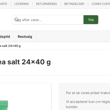
IVATE
LEVERING
RETURNERING
BETINGELSER
CONDI CONT
Søg
dspild
Restsalg
a salt 24x40 g
ea salt 24x40 g
For at se vores priser kræv
Vi accepterer kun cvr-regis
kunder.