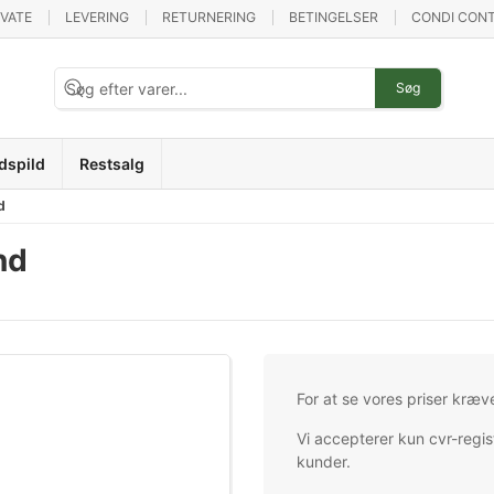
IVATE
LEVERING
RETURNERING
BETINGELSER
CONDI CONT
Søg
dspild
Restsalg
d
nd
For at se vores priser kræv
Vi accepterer kun cvr-regis
kunder.