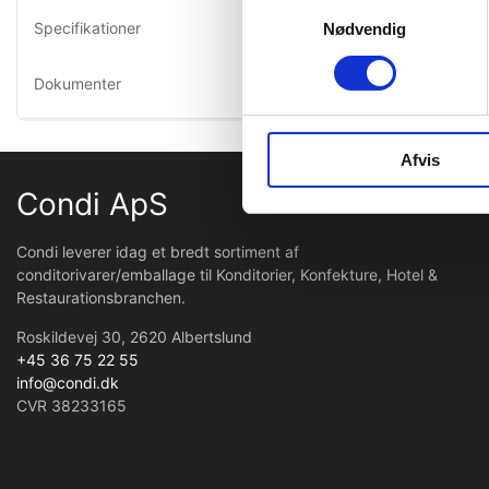
Samtykkevalg
fede. Tids
Specifikationer
Nødvendig
Kontakttem
Dokumenter
Afvis
Condi ApS
Condi leverer idag et bredt sortiment af
conditorivarer/emballage til Konditorier, Konfekture, Hotel &
Restaurationsbranchen.
Roskildevej 30, 2620 Albertslund
+45 36 75 22 55
info@condi.dk
CVR 38233165