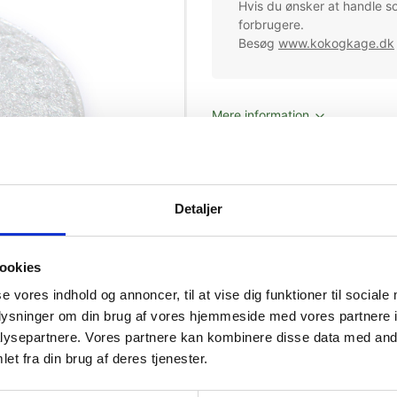
Hvis du ønsker at handle s
forbrugere.
Besøg
www.kokogkage.dk
Mere information
Detaljer
ookies
se vores indhold og annoncer, til at vise dig funktioner til sociale
oplysninger om din brug af vores hjemmeside med vores partnere i
ysepartnere. Vores partnere kan kombinere disse data med andr
et fra din brug af deres tjenester.
l kontakt med alle typer af fødevarer, også syreholdige og