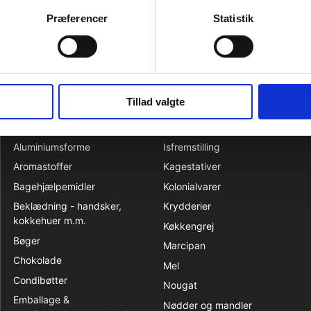
begrænsning for anvendelse: MAX. 3 timer.
Præferencer
Statistik
peratur: Stuetemperatur
Tillad valgte
KATALOG
Aluminiumsforme
Isfremstilling
Aromastoffer
Kagestativer
Bagehjælpemidler
Kolonialvarer
Beklædning - handsker,
Krydderier
kokkehuer m.m.
Køkkengrej
Bøger
Marcipan
Chokolade
Mel
Condibøtter
Nougat
Emballage &
Nødder og mandler