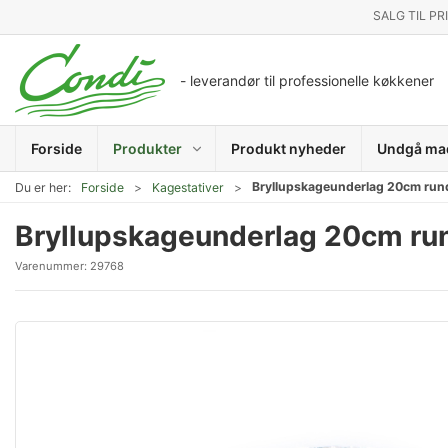
SALG TIL PR
- leverandør til professionelle køkkener
Forside
Produkter
Produkt nyheder
Undgå ma
Bryllupskageunderlag 20cm run
Du er her:
Forside
Kagestativer
Bryllupskageunderlag 20cm ru
Varenummer:
29768