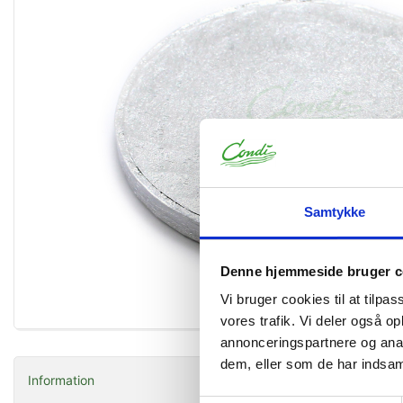
Samtykke
Denne hjemmeside bruger c
Vi bruger cookies til at tilpas
Forstør
vores trafik. Vi deler også 
annonceringspartnere og anal
dem, eller som de har indsaml
Information
Er egnet ti