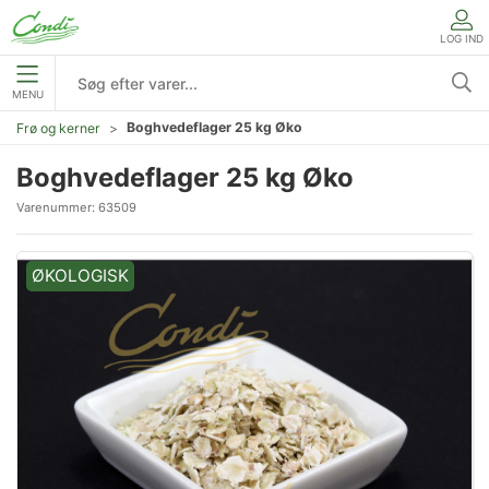
LOG IND
MENU
Boghvedeflager 25 kg Øko
Frø og kerner
Boghvedeflager 25 kg Øko
Varenummer:
63509
ØKOLOGISK