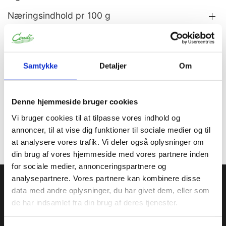
Næringsindhold pr 100 g
Allergener
Samtykke
Detaljer
Om
Information
Specifikationer
Denne hjemmeside bruger cookies
Kan indeholde spor af gluten.
Vi bruger cookies til at tilpasse vores indhold og
Opbevares tørt, køligt og mørkt.
annoncer, til at vise dig funktioner til sociale medier og til
at analysere vores trafik. Vi deler også oplysninger om
din brug af vores hjemmeside med vores partnere inden
for sociale medier, annonceringspartnere og
Condi ApS
analysepartnere. Vores partnere kan kombinere disse
data med andre oplysninger, du har givet dem, eller som
Condi leverer idag et bredt sortiment af
de har indsamlet fra din brug af deres tjenester.
conditorivarer/emballage til Konditorier, Konfekture, Hotel &
Restaurationsbranchen.