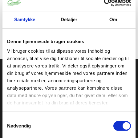
Specifikationer
Samtykke
Detaljer
Om
Oprindelse:
Belgien
Denne hjemmeside bruger cookies
Toldtarif nr.
73239300
Vi bruger cookies til at tilpasse vores indhold og
annoncer, til at vise dig funktioner til sociale medier og til
at analysere vores trafik. Vi deler også oplysninger om
Condi ApS
din brug af vores hjemmeside med vores partnere inden
for sociale medier, annonceringspartnere og
Condi leverer idag et bredt sortiment af
conditorivarer/emballage til Konditorier, Konfekture, Hotel &
analysepartnere. Vores partnere kan kombinere disse
Restaurationsbranchen.
data med andre oplysninger, du har givet dem, eller som
de har indsamlet fra din brug af deres tjenester.
Roskildevej 30, 2620 Albertslund
+45 36 75 22 55
info@condi.dk
Samtykkevalg
CVR 38233165
Nødvendig