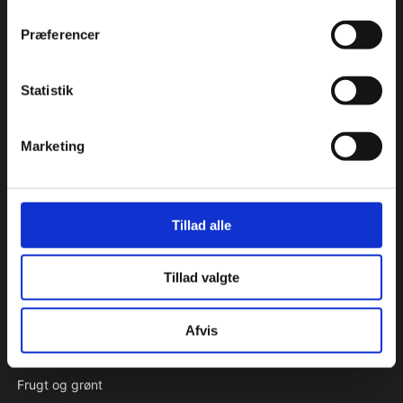
Præferencer
KATALOG
Aluminiumsforme
Statistik
Aromastoffer
Bagehjælpemidler
Marketing
Beklædning - handsker, kokkehuer m.m.
Bøger
Chokolade
Tillad alle
Condibøtter
Emballage & specialproduceret emballage
Tillad valgte
Engangsartikler
Farver
Afvis
Forme
Fedtstoffer
Frugt og grønt