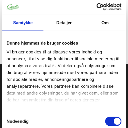
Information
Specifikationer
Dokumenter
Samtykke
Detaljer
Om
Er egnet til kontakt med fødevarer.
Anvendes ved en temp. mellem - 40 til +280 grader
Anvendes til salte og søde opskrifter.
Denne hjemmeside bruger cookies
Vi bruger cookies til at tilpasse vores indhold og
annoncer, til at vise dig funktioner til sociale medier og til
at analysere vores trafik. Vi deler også oplysninger om
Condi ApS
din brug af vores hjemmeside med vores partnere inden
for sociale medier, annonceringspartnere og
Condi leverer idag et bredt sortiment af
analysepartnere. Vores partnere kan kombinere disse
conditorivarer/emballage til Konditorier, Konfekture, Hotel &
data med andre oplysninger, du har givet dem, eller som
Restaurationsbranchen.
de har indsamlet fra din brug af deres tjenester.
Roskildevej 30, 2620 Albertslund
+45 36 75 22 55
Samtykkevalg
info@condi.dk
Nødvendig
CVR 38233165