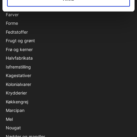
Engangsartikler
Farver
Forme
Fedtstoffer
Frugt og grønt
Frø og kerner
Halvfabrikata
Isfremstilling
Kagestativer
Kolonialvarer
Krydderier
Køkkengrej
Marcipan
Mel
Nougat
Nødder og mandler