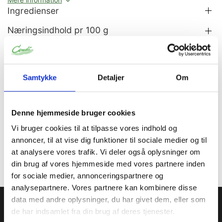
Ingredienser
Næringsindhold pr 100 g
Allergener
Samtykke
Detaljer
Om
Information
Specifikationer
Denne hjemmeside bruger cookies
Opbevares koldt mellem 2-7C. Bør ikke opbevares med
stærkt lugtende
Vi bruger cookies til at tilpasse vores indhold og
varer. Holdbarhed efter åbning: 20 dage.
annoncer, til at vise dig funktioner til sociale medier og til
at analysere vores trafik. Vi deler også oplysninger om
din brug af vores hjemmeside med vores partnere inden
for sociale medier, annonceringspartnere og
analysepartnere. Vores partnere kan kombinere disse
Condi ApS
data med andre oplysninger, du har givet dem, eller som
de har indsamlet fra din brug af deres tjenester.
Condi leverer idag et bredt sortiment af