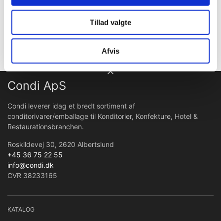
Opbevaring:Beskyttes mod sollys og varme.
Ved anvendelse opvarmes dåsen til en temp. mellem 25C-
Tillad valgte
35C.
Kan have negativ indvirkning på børns aktivitet og
koncentrationsevne
Afvis
Condi ApS
Condi leverer idag et bredt sortiment af
conditorivarer/emballage til Konditorier, Konfekture, Hotel &
Restaurationsbranchen.
Roskildevej 30, 2620 Albertslund
+45 36 75 22 55
info@condi.dk
CVR 38233165
KATALOG