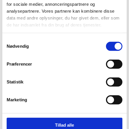
eller generelt ved varme kilder!
for sociale medier, annonceringspartnere og
Undgå indånding og kontakt med øjnene. Opbevares
analysepartnere. Vores partnere kan kombinere disse
udenfor børns rækkevidde.
data med andre oplysninger, du har givet dem, eller som
Brugsanvisnings video:
de har indsamlet fra din brug af deres tjenester.
Samtykkevalg
Nødvendig
Præferencer
Statistik
Marketing
Dekoration til professionel brug.
Tillad alle