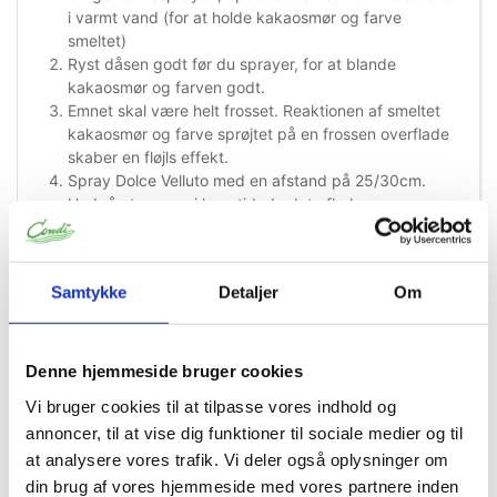
i varmt vand (for at holde kakaosmør og farve
smeltet)
Ryst dåsen godt før du sprayer, for at blande
kakaosmør og farven godt.
Emnet skal være helt frosset. Reaktionen af smeltet
kakaosmør og farve sprøjtet på en frossen overflade
skaber en fløjls effekt.
Spray Dolce Velluto med en afstand på 25/30cm.
Undgå at spraye i lang tid, da det afkøler
kakaosmøren og kan sætte sig i spray-dysen.
Hvis spray-dysen stopper til, tag dysen af sprayåsen,
og kom den i varmt vand for at smelte det
Samtykke
Detaljer
Om
fastsiddende kakaosmør. Når den er ren sættes den
på spraydåsen og varm det op igen, sådan at du kan
spray videre.
Denne hjemmeside bruger cookies
Advarsel
: Beholder under tryk. Skal beskyttes mod sollys
o
Vi bruger cookies til at tilpasse vores indhold og
og må ikke udsættes for temperaturer på over 50
C.
Må ikke punkteres eller brændes. Heller ikke, når den er
annoncer, til at vise dig funktioner til sociale medier og til
tømt.
at analysere vores trafik. Vi deler også oplysninger om
Spray må ikke finde sted ved åben ild, ryges, elektricitet,
din brug af vores hjemmeside med vores partnere inden