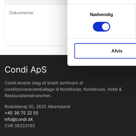
Oprindel
Samtykkevalg
Dokumenter
Nødvendig
GTIN
Toldtarif 
Afvis
Condi ApS
Condi leverer idag et bredt sortiment af
conditorivarer/emballage til Konditorier, Konfekture, Hotel &
Restaurationsbranchen.
Roskildevej 30, 2620 Albertslund
+45 36 75 22 55
info@condi.dk
CVR 38233165