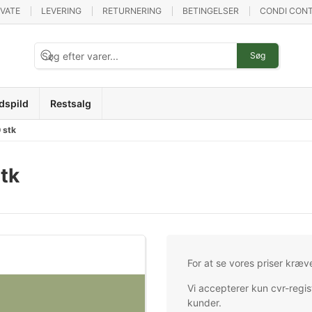
IVATE
LEVERING
RETURNERING
BETINGELSER
CONDI CONT
Søg
dspild
Restsalg
 stk
stk
For at se vores priser kræv
Vi accepterer kun cvr-regis
kunder.