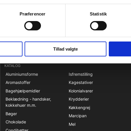
se:
Danmark
Præferencer
Statistik
5712782200299
nr.
48062000
Tillad valgte
KATALOG
Aluminiumsforme
Isfremstilling
Aromastoffer
Kagestativer
Bagehjælpemidler
Kolonialvarer
Beklædning - handsker,
Krydderier
kokkehuer m.m.
Køkkengrej
Bøger
Marcipan
Chokolade
Mel
Condibøtter