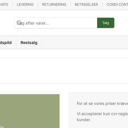
IVATE
LEVERING
RETURNERING
BETINGELSER
CONDI CONT
Søg
dspild
Restsalg
For at se vores priser kræv
Vi accepterer kun cvr-regis
kunder.