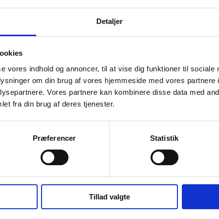
Detaljer
ookies
se vores indhold og annoncer, til at vise dig funktioner til sociale
oplysninger om din brug af vores hjemmeside med vores partnere i
ysepartnere. Vores partnere kan kombinere disse data med andr
20028
et fra din brug af deres tjenester.
 låg
Bagepapir 10 x 10 cm, 1.500 stk
Præferencer
Statistik
Tillad valgte