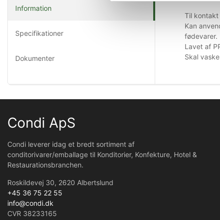
Information
Til kontak
Kan anvende
Specifikationer
fødevarer.
Lavet af P
Skal vaske
Dokumenter
Condi ApS
Condi leverer idag et bredt sortiment af
conditorivarer/emballage til Konditorier, Konfekture, Hotel &
Restaurationsbranchen.
Roskildevej 30, 2620 Albertslund
+45 36 75 22 55
info@condi.dk
CVR 38233165