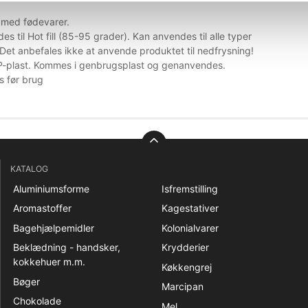
t med fødevarer.
s til Hot fill (85-95 grader). Kan anvendes til alle typer
 Det anbefales ikke at anvende produktet til nedfrysning!
P-plast. Kommes i genbrugsplast og genanvendes.
s før brug
KATALOG
Aluminiumsforme
Isfremstilling
Aromastoffer
Kagestativer
Bagehjælpemidler
Kolonialvarer
Beklædning - handsker,
Krydderier
kokkehuer m.m.
Køkkengrej
Bøger
Marcipan
Chokolade
Mel