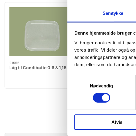
Samtykke
Denne hjemmeside bruger c
Vi bruger cookies til at tilpas
vores trafik. Vi deler også 
annonceringspartnere og anal
21556
21558
dem, eller som de har indsaml
Låg til Condibøtte 0,6 & 1,15
Condibøtte 0,6 l uden
Samtykkevalg
Nødvendig
Afvis