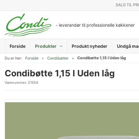
SALG TIL PR
- leverandør til professionelle køkkener
Forside
Produkter
Produkt nyheder
Undgå ma
Condibøtte 1,15 l Uden låg
Du er her:
Forside
Condibøtter
Condibøtte 1,15 l Uden låg
Varenummer:
21554