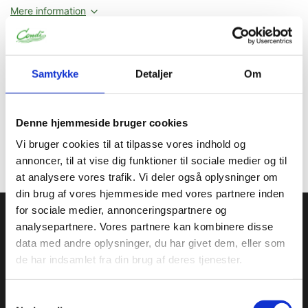
Mere information
Specifikationer
Samtykke
Detaljer
Om
Oprindelse:
Italien
Denne hjemmeside bruger cookies
GTIN
8029248472631
Vi bruger cookies til at tilpasse vores indhold og
Toldtarif nr.
39241000
annoncer, til at vise dig funktioner til sociale medier og til
at analysere vores trafik. Vi deler også oplysninger om
din brug af vores hjemmeside med vores partnere inden
Condi ApS
for sociale medier, annonceringspartnere og
analysepartnere. Vores partnere kan kombinere disse
Condi leverer idag et bredt sortiment af
data med andre oplysninger, du har givet dem, eller som
conditorivarer/emballage til Konditorier, Konfekture, Hotel &
de har indsamlet fra din brug af deres tjenester.
Restaurationsbranchen.
Roskildevej 30, 2620 Albertslund
Samtykkevalg