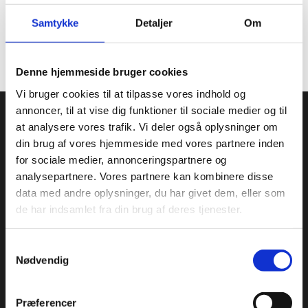
Specifikationer
Samtykke
Detaljer
Om
Toldtarif nr.
18062010
Denne hjemmeside bruger cookies
Vi bruger cookies til at tilpasse vores indhold og
Condi ApS
annoncer, til at vise dig funktioner til sociale medier og til
at analysere vores trafik. Vi deler også oplysninger om
Condi leverer idag et bredt sortiment af
din brug af vores hjemmeside med vores partnere inden
conditorivarer/emballage til Konditorier, Konfekture, Hotel &
for sociale medier, annonceringspartnere og
Restaurationsbranchen.
analysepartnere. Vores partnere kan kombinere disse
data med andre oplysninger, du har givet dem, eller som
Roskildevej 30, 2620 Albertslund
+45 36 75 22 55
de har indsamlet fra din brug af deres tjenester.
info@condi.dk
CVR 38233165
Samtykkevalg
Nødvendig
KATALOG
Præferencer
Aluminiumsforme