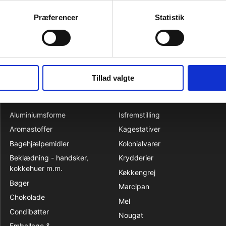
m.m.
køligt, tørt og mørkt
Præferencer
Statistik
lde små sten
Tillad valgte
KATALOG
Aluminiumsforme
Isfremstilling
Aromastoffer
Kagestativer
Bagehjælpemidler
Kolonialvarer
Beklædning - handsker,
Krydderier
kokkehuer m.m.
Køkkengrej
Bøger
Marcipan
Chokolade
Mel
Condibøtter
Nougat
Emballage &