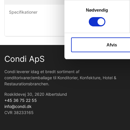
Desserter 
Samtykkevalg
Opbevares 
Nødvendig
Specifikationer
Kan indeho
Afvis
Condi ApS
Condi leverer idag et bredt sortiment af
conditorivarer/emballage til Konditorier, Konfekture, Hotel &
Restaurationsbranchen.
Roskildevej 30, 2620 Albertslund
+45 36 75 22 55
info@condi.dk
CVR 38233165