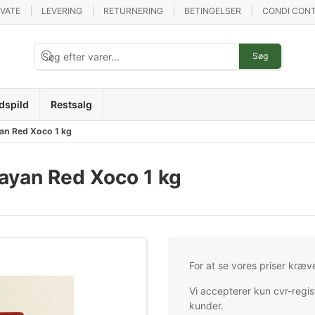
IVATE
LEVERING
RETURNERING
BETINGELSER
CONDI CONT
Søg
dspild
Restsalg
an Red Xoco 1 kg
ayan Red Xoco 1 kg
For at se vores priser kræv
Vi accepterer kun cvr-regis
kunder.