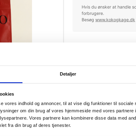
Hvis du ønsker at handle s
forbrugere.
Besøg
www.kokogkage.dk
Xoco Gourmet
Mere information
Ingredienser
Detaljer
Næringsindhold pr 100 g
Allergener
ookies
se vores indhold og annoncer, til at vise dig funktioner til sociale
oplysninger om din brug af vores hjemmeside med vores partnere i
ysepartnere. Vores partnere kan kombinere disse data med andr
et fra din brug af deres tjenester.