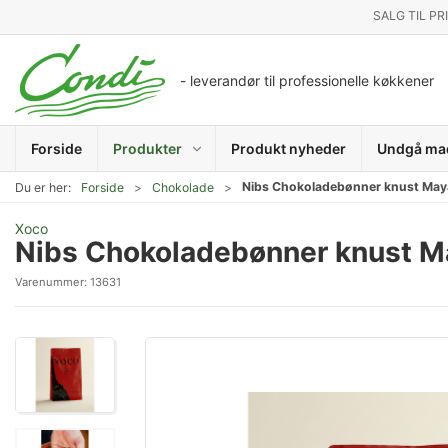
SALG TIL PR
- leverandør til professionelle køkkener
Forside
Produkter
Produkt nyheder
Undgå ma
Nibs Chokoladebønner knust May
Du er her:
Forside
Chokolade
Xoco
Nibs Chokoladebønner knust M
Varenummer:
13631