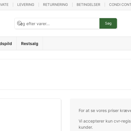
IVATE
LEVERING
RETURNERING
BETINGELSER
CONDI CONT
Søg
dspild
Restsalg
For at se vores priser kræv
Vi accepterer kun cvr-regis
kunder.