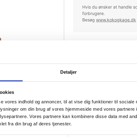
Hvis du ønsker at handle s
forbrugere.
Besøg
www.kokogkage.dk
Bestillingsvare - lev. tid 8 uger
Mere information
Ingredienser
Detaljer
Næringsindhold pr 100 g
ookies
Allergener
se vores indhold og annoncer, til at vise dig funktioner til sociale
oplysninger om din brug af vores hjemmeside med vores partnere i
ysepartnere. Vores partnere kan kombinere disse data med andr
et fra din brug af deres tjenester.