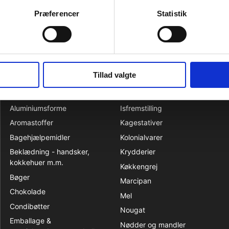
se:
Ecuador
Præferencer
Statistik
nr.
18050000
Tillad valgte
KATALOG
Aluminiumsforme
Isfremstilling
Aromastoffer
Kagestativer
Bagehjælpemidler
Kolonialvarer
Beklædning - handsker,
Krydderier
kokkehuer m.m.
Køkkengrej
Bøger
Marcipan
Chokolade
Mel
Condibøtter
Nougat
Emballage &
Nødder og mandler