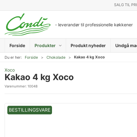
SALG TIL PR
- leverandør til professionelle køkkener
Forside
Produkter
Produkt nyheder
Undgå ma
Kakao 4 kg Xoco
Du er her:
Forside
Chokolade
Xoco
Kakao 4 kg Xoco
Varenummer:
10048
BESTILLINGSVARE