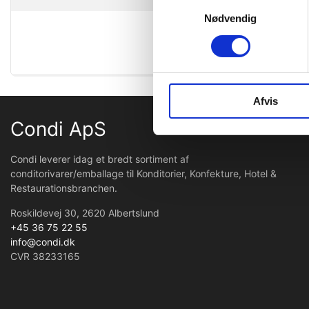
Samtykkevalg
Oprindel
Nødvendig
Toldtarif 
Afvis
Condi ApS
Condi leverer idag et bredt sortiment af
conditorivarer/emballage til Konditorier, Konfekture, Hotel &
Restaurationsbranchen.
Roskildevej 30, 2620 Albertslund
+45 36 75 22 55
info@condi.dk
CVR 38233165