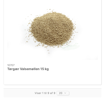
10707
Tørgær Valsemøllen 15 kg
Viser 1 til 9 af 9
20