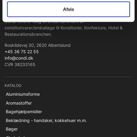
Condi ApS
Afvis
Condi leverer idag et bredt sortiment af
conditorivarer/emballage til Konditorier, Konfekture, Hotel &
Restaurationsbranchen.
Roskildevej 30, 2620 Albertslund
+45 36 75 22 55
info@condi.dk
CVR 38233165
KATALOG
Aluminiumsforme
Aromastoffer
Bagehjælpemidler
Beklædning - handsker, kokkehuer m.m.
Bøger