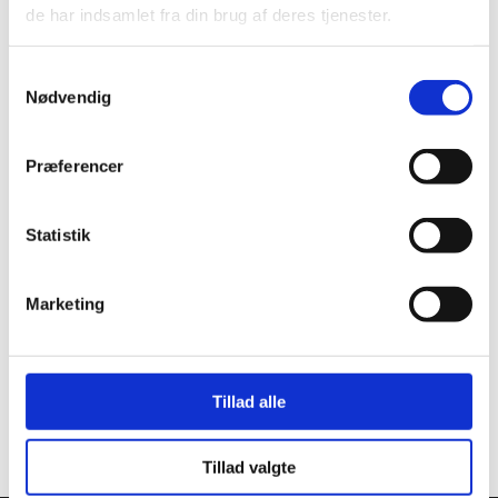
de har indsamlet fra din brug af deres tjenester.
Samtykkevalg
Nødvendig
Præferencer
Statistik
12403
Marketing
Manitoba cream 5 kg
Tillad alle
Viser 1 til 3 af 3
20
Tillad valgte