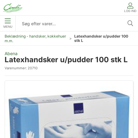
LOG IND
MENU
Beklædning - handsker, kokkehuer
Latexhandsker u/pudder 100
stk L
m.m.
Abena
Latexhandsker u/pudder 100 stk L
Varenummer:
20710