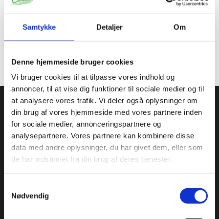
Samtykke
Detaljer
Om
Er egnet til kontakt med fødevarer.
Må anvendes til alle typer af fødevarer.
Kontakttemperatur op til max. 40 grader.
Denne hjemmeside bruger cookies
Vi bruger cookies til at tilpasse vores indhold og
annoncer, til at vise dig funktioner til sociale medier og til
Condi ApS
at analysere vores trafik. Vi deler også oplysninger om
din brug af vores hjemmeside med vores partnere inden
Condi leverer idag et bredt sortiment af
for sociale medier, annonceringspartnere og
conditorivarer/emballage til Konditorier, Konfekture, Hotel &
analysepartnere. Vores partnere kan kombinere disse
Restaurationsbranchen.
data med andre oplysninger, du har givet dem, eller som
Roskildevej 30, 2620 Albertslund
de har indsamlet fra din brug af deres tjenester.
+45 36 75 22 55
info@condi.dk
Samtykkevalg
CVR 38233165
Nødvendig