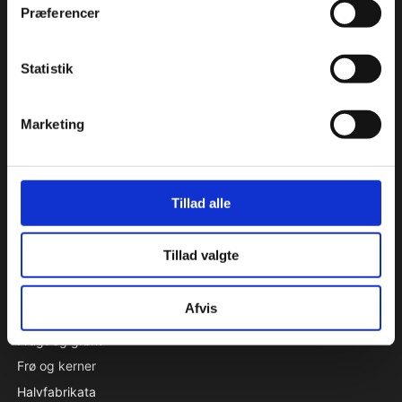
KATALOG
Præferencer
Aluminiumsforme
Aromastoffer
Statistik
Bagehjælpemidler
Beklædning - handsker, kokkehuer m.m.
Marketing
Bøger
Chokolade
Condibøtter
Tillad alle
Emballage & specialproduceret emballage
Engangsartikler
Tillad valgte
Farver
Forme
Afvis
Fedtstoffer
Frugt og grønt
Frø og kerner
Halvfabrikata