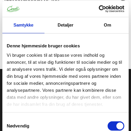
Allergener
Samtykke
Detaljer
Om
Specifikationer
Denne hjemmeside bruger cookies
Toldtarif nr.
40151900
Vi bruger cookies til at tilpasse vores indhold og
annoncer, til at vise dig funktioner til sociale medier og til
at analysere vores trafik. Vi deler også oplysninger om
din brug af vores hjemmeside med vores partnere inden
Condi ApS
for sociale medier, annonceringspartnere og
Condi leverer idag et bredt sortiment af
analysepartnere. Vores partnere kan kombinere disse
conditorivarer/emballage til Konditorier, Konfekture, Hotel &
data med andre oplysninger, du har givet dem, eller som
Restaurationsbranchen.
de har indsamlet fra din brug af deres tjenester.
Roskildevej 30, 2620 Albertslund
+45 36 75 22 55
Samtykkevalg
info@condi.dk
Nødvendig
CVR 38233165