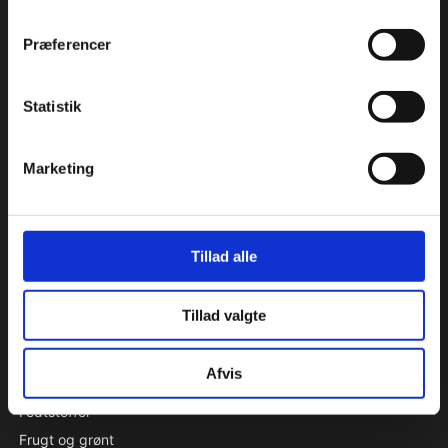
Præferencer
KATALOG
Aluminiumsforme
Statistik
Aromastoffer
Bagehjælpemidler
Marketing
Beklædning - handsker, kokkehuer m.m.
Bøger
Chokolade
Tillad alle
Condibøtter
Emballage & specialproduceret emballage
Tillad valgte
Engangsartikler
Farver
Afvis
Forme
Fedtstoffer
Frugt og grønt