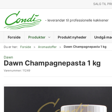
SALG TIL PR
- leverandør til professionelle køkkener
Forside
Produkter
Produkt nyheder
Undgå ma
Dawn Champagnepasta 1 kg
Du er her:
Forside
Aromastoffer
Dawn
Dawn Champagnepasta 1 kg
Varenummer:
11249