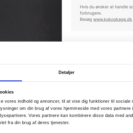
Hvis du ønsker at handle s
forbrugere.
Besøg
www.kokogkage.dk
Mere information
Ingredienser
Næringsindhold pr 100 g
Detaljer
Allergener
ookies
se vores indhold og annoncer, til at vise dig funktioner til sociale
oplysninger om din brug af vores hjemmeside med vores partnere i
ysepartnere. Vores partnere kan kombinere disse data med andr
et fra din brug af deres tjenester.