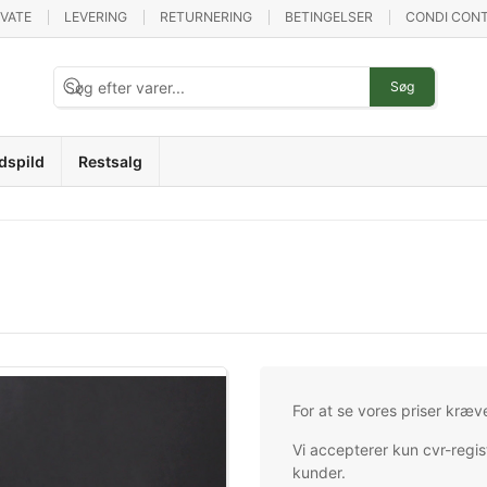
IVATE
LEVERING
RETURNERING
BETINGELSER
CONDI CONT
Søg
dspild
Restsalg
For at se vores priser kræv
Vi accepterer kun cvr-regis
kunder.