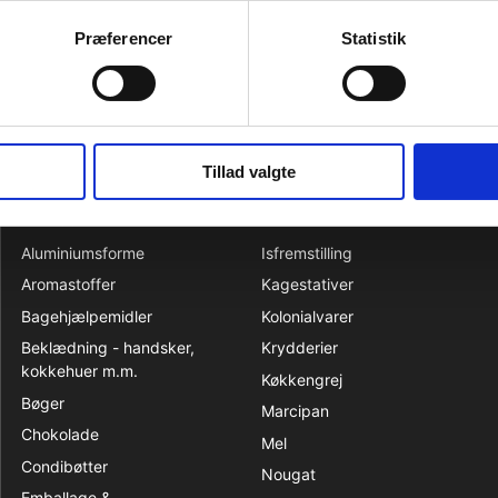
40-60:1000. Kun proff brug.
indeholder alkohol.
Præferencer
Statistik
l konditorcreme, fyld til bagerivarer,milkshakes, yoghurt
et til at drikke eller producere alkoholiske drikkevarer.
Tillad valgte
KATALOG
Aluminiumsforme
Isfremstilling
Aromastoffer
Kagestativer
Bagehjælpemidler
Kolonialvarer
Beklædning - handsker,
Krydderier
kokkehuer m.m.
Køkkengrej
Bøger
Marcipan
Chokolade
Mel
Condibøtter
Nougat
Emballage &