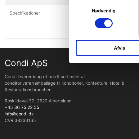
Vejl dos: 
Samtykkevalg
Produktet 
Nødvendig
Specifikationer
Anvendes ti
Er ikke egn
Afvis
Condi ApS
Condi leverer idag et bredt sortiment af
conditorivarer/emballage til Konditorier, Konfekture, Hotel &
Restaurationsbranchen.
Roskildevej 30, 2620 Albertslund
+45 36 75 22 55
info@condi.dk
CVR 38233165