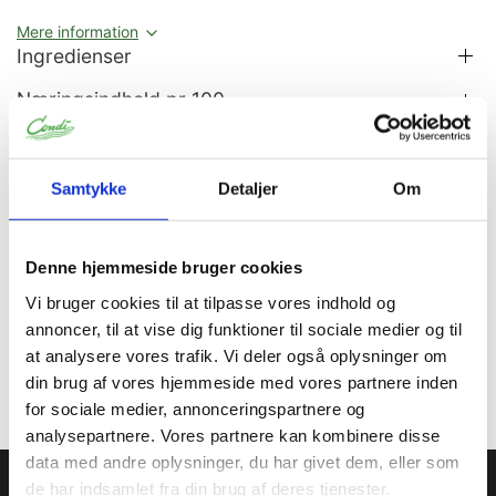
Mere information
Ingredienser
Næringsindhold pr 100
Allergener
Samtykke
Detaljer
Om
Information
Specifikationer
Dokumenter
Denne hjemmeside bruger cookies
Er egnet til kontakt med fødevarer.
Vi bruger cookies til at tilpasse vores indhold og
Er IKKE! egent til kontakt med stærkt syreholdige og salte
annoncer, til at vise dig funktioner til sociale medier og til
fødevarer.
at analysere vores trafik. Vi deler også oplysninger om
din brug af vores hjemmeside med vores partnere inden
for sociale medier, annonceringspartnere og
analysepartnere. Vores partnere kan kombinere disse
data med andre oplysninger, du har givet dem, eller som
Condi ApS
de har indsamlet fra din brug af deres tjenester.