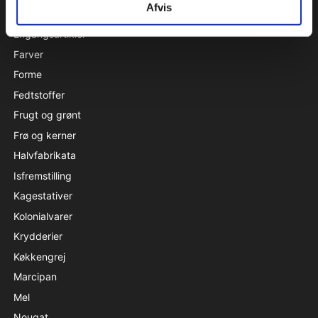
Afvis
Emballage & specialproduceret emballage
Engangsartikler
Farver
Forme
Fedtstoffer
Frugt og grønt
Frø og kerner
Halvfabrikata
Isfremstilling
Kagestativer
Kolonialvarer
Krydderier
Køkkengrej
Marcipan
Mel
Nougat